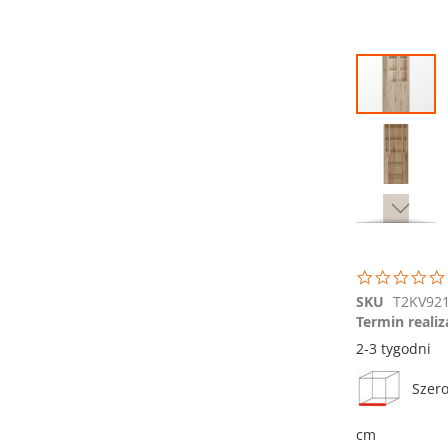
Przejdź
na
koniec
galerii
Przejdź
na
początek
galerii
SKU
T2KV92
Termin realiz
2-3 tygodni
Szero
cm