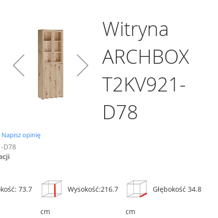
Witryna
ARCHBOX
T2KV921-
D78
0.0
Napisz opinię
star
1-D78
rating
acji
kość: 73.7
Wysokość:216.7
Głębokość 34.8
cm
cm