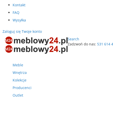
Kontakt
FAQ
Wysyłka
Zaloguj się
Twoje konto
Search
Zadzwoń do nas:
531 614 
Przejdź
do
treści
Meble
Wnętrza
Kolekcje
Producenci
Outlet