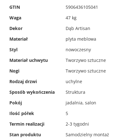
Więcej
GTIN
5906436105041
informacji
Waga
47 kg
Dekor
Dąb Artisan
Materiał
plyta meblowa
Styl
nowoczesny
Materiał uchwytu
Tworzywo sztuczne
Nogi
Tworzywo sztuczne
Rodzaj drzwi
uchylne
Sposób wykończenia
Struktura
Pokój
jadalnia, salon
Ilość półek
5
Termin realizacji
2-3 tygodni
Stan produktu
Samodzielny montaż