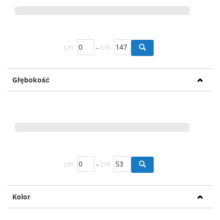
również posłużyć w zabawie w salon kosmetyczny.
Toaletka biała
cm
-
cm
Białe toaletki
od wielu lat są wyznacznikiem dobrego
gustu. Można je dopasować do różnych stylizacji.
Uniwersalna biel sprawia wrażenie dalece idącej estetyki,
Głębokość
jak również elegancji.
Toaletka biała
idealnie wpasuje się
w wystrój sypialni, dzięki czemu nie będziemy mieli
problemu z jej ustawieniem i dopasowaniem do mebli,
które już posiadamy.
cm
-
cm
Kolor