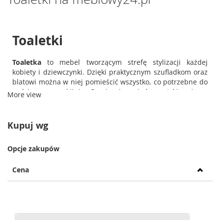
Toaletki
Toaletka
to mebel tworzącym strefę stylizacji każdej
kobiety i dziewczynki. Dzięki praktycznym szufladkom oraz
blatowi można w niej pomieścić wszystko, co potrzebne do
codziennego makijażu. Co więcej, swoje kosmetyki możemy
More view
ułożyć w gustownych drewnianych pudełeczkach, a
następnie rozmieścić je na blacie.
Kupuj wg
Jak można zauważyć,
toaletka
powróciła do naszych
mieszkań, stając się nieodłącznym elementem porannej
stylizacji. Doskonale nadaje się do nowoczesnych sypialni,
Opcje zakupów
jak również i bardziej stylowych pomieszczeń,
wprowadzając miły i ciepły nastrój.
Cena
Toaletki z lustrem
Toaletka damska z lustrem
cieszy nie tylko oko, ale