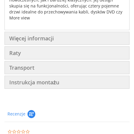
skupia się na funkcjonalności, oferując cztery pojemne
drzwi idealne do przechowywania kabli, dysków DVD czy
innych akcesoriów. Wprowadzi porządek do Twojego
More view
salonu, nadając mu elegancki wygląd. Model TR-05 z
pewnością stanie się głównym elementem dekoracyjnym
Twojego salonu, zachwycając każdego swoim designem i
Więcej informacji
precyzją wykonania. Oświetlenie LED delikatnie akcentuje
trójwymiarowe fronty, tworząc wieczorami przytulną
Raty
aurę. Odkryj piękno i praktyczność w jednym, dzięki tej
niezwykłej szafce rtv!
Transport
Instrukcja montażu
Recenzje
0.0