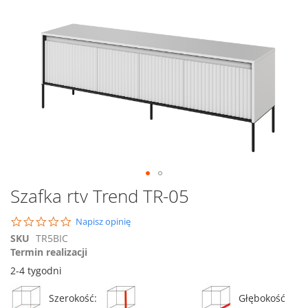
na
koniec
galerii
Przejdź
Szafka rtv Trend TR-05
na
początek
0.0
Napisz opinię
galerii
star
SKU
TR5BIC
rating
Termin realizacji
2-4 tygodni
Szerokość:
Głębokość