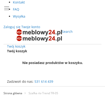
Kontakt
FAQ
Wysyłka
Zaloguj się
Twoje konto
Search
Twój koszyk
Twój koszyk
Nie posiadasz produktów w koszyku.
Zadzwoń do nas:
531 614 439
Przejdź
do
Strona główna
Szafka rtv Trend TR-05
treści
Przejdź