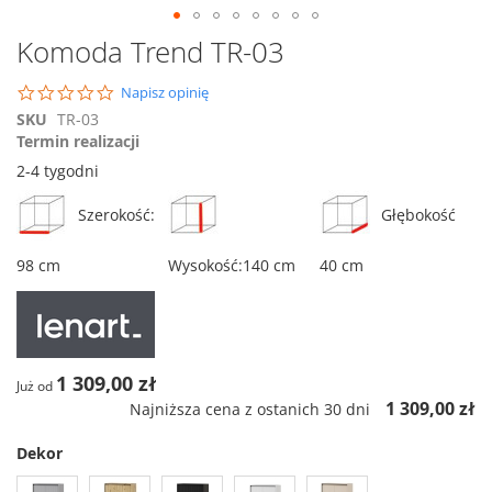
Przejdź
Komoda Trend TR-03
na
początek
0.0
Napisz opinię
galerii
star
SKU
TR-03
rating
Termin realizacji
2-4 tygodni
Szerokość:
Głębokość
98 cm
Wysokość:140 cm
40 cm
1 309,00 zł
Już od
1 309,00 zł
Najniższa cena z ostanich 30 dni
Dekor