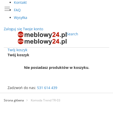
Kontakt
FAQ
Wysyłka
Zaloguj się
Twoje konto
Search
Twój koszyk
Twój koszyk
Nie posiadasz produktów w koszyku.
Zadzwoń do nas:
531 614 439
Przejdź
do
Strona główna
Komoda Trend TR-03
treści
Przejdź