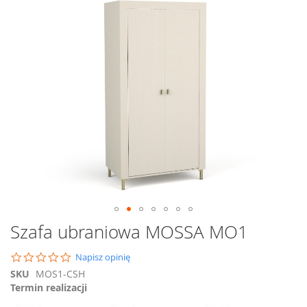
na
koniec
galerii
Przejdź
Szafa ubraniowa MOSSA MO1
na
początek
0.0
Napisz opinię
galerii
star
SKU
MOS1-CSH
rating
Termin realizacji