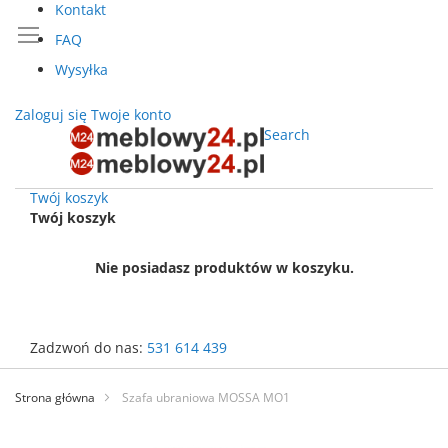
Kontakt
FAQ
Wysyłka
Zaloguj się
Twoje konto
Search
Twój koszyk
Twój koszyk
Nie posiadasz produktów w koszyku.
Zadzwoń do nas:
531 614 439
Przejdź
do
Strona główna
Szafa ubraniowa MOSSA MO1
treści
Przejdź