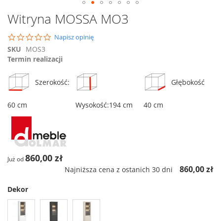
Przejdź
Witryna MOSSA MO3
na
początek
0.0
Napisz opinię
galerii
star
SKU
MOS3
rating
Termin realizacji
Szerokość:
Głębokość
60 cm
Wysokość:194 cm
40 cm
860,00 zł
Już od
860,00 zł
Najniższa cena z ostanich 30 dni
Dekor