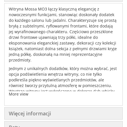
Witryna Mossa MO3 łączy klasyczną elegancję z
nowoczesnymi funkcjami, stanowiąc doskonały dodatek
do każdego salonu lub jadalni. Charakteryzuje się prostą
bryłą z subtelnymi, ryflowanymi frontami, które dodają
jej wyrafinowanego charakteru. Częściowo przeszklone
drzwi frontowe ujawniają trzy półki, idealne do
eksponowania eleganckiej zastawy, dekoracji czy kolekcji
książek, natomiast dolna sekcja z pełnymi drzwiami kryje
jedną półkę, doskonałą na mniej reprezentacyjne
przedmioty.
Jednym z unikalnych dodatków, który można wybrać, jest
opcja podświetlenia wnętrza witryny, co nie tylko
podkreśla piękno wyświetlanych przedmiotów, ale
również tworzy przytulną atmosferę w pomieszczeniu.
Wnętrze witryny jest wykończone w dekorze dąb whisky,
More view
co dodaje ciepła i klasy.
Mossa MO3 dostępna jest w kilku wariantach
kolorystycznych, co pozwala na idealne dopasowanie do
Więcej informacji
indywidualnych potrzeb i stylu wnętrza. Wersje
kolorystyczne obejmują biały mat z czarnymi uchwytami i