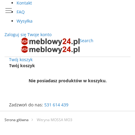
Kontakt
FAQ
Wysyłka
Zaloguj się
Twoje konto
Search
Twój koszyk
Twój koszyk
Nie posiadasz produktów w koszyku.
Zadzwoń do nas:
531 614 439
Przejdź
do
Strona główna
Witryna MOSSA MO3
treści
Przejdź