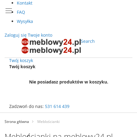
Kontakt
FAQ
Wysyłka
Zaloguj się
Twoje konto
Search
Twój koszyk
Twój koszyk
Nie posiadasz produktów w koszyku.
Zadzwoń do nas:
531 614 439
Przejdź
do
Strona główna
Meblościanki
treści
Meblościanki na meblowy24.pl