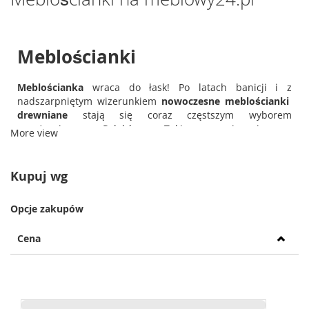
Meblościanki
Meblościanka
wraca do łask! Po latach banicji i z
nadszarpniętym wizerunkiem
nowoczesne meblościanki
drewniane
stają się coraz częstszym wyborem
aranżacyjnym Polaków. Takie rozwiązanie o
More view
wielofunkcyjnym i ergonomicznym charakterze to dziś
niezbędne wyposażenie każdego nowoczesnego salonu,
pokoju, a nawet
sypialni
. My zadbaliśmy o to, aby
Kupuj wg
klasyczne meblościanki ubrać w nowoczesną, zupełnie
nową formę, która deklasuje wszystko inne, co do tej pory
Opcje zakupów
znaliście!
Cena
Harmonia w życiu, harmonia
w pokoju
Meblo ścianka
to nic innego, jak funkcjonalny zestaw kilku