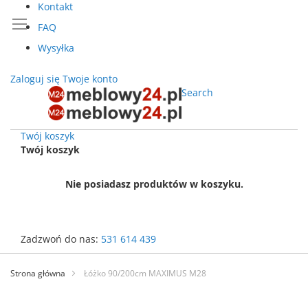
Kontakt
FAQ
Wysyłka
Zaloguj się
Twoje konto
Search
Twój koszyk
Twój koszyk
Nie posiadasz produktów w koszyku.
Zadzwoń do nas:
531 614 439
Przejdź
do
Strona główna
Łóżko 90/200cm MAXIMUS M28
treści
Przejdź