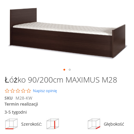
na
koniec
galerii
Przejdź
Łóżko 90/200cm MAXIMUS M28
na
początek
0.0
Napisz opinię
galerii
star
SKU
M28-KW
rating
Termin realizacji
3-5 tygodni
Szerokość:
Głębokość