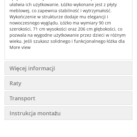
ułatwia ich użytkowanie. Łóżko wykonane jest z płyty
meblowej, co zapewnia stabilność i wytrzymałość.
Wykończenie w strukturze dodaje mu elegancji i
nowoczesnego wyglądu. Łóżko ma wymiary 90 cm
szerokości, 71 cm wysokości oraz 206 cm głębokości, co
pozwala na wygodne użytkowanie przez dzieci w różnym
wieku. Jeśli szukasz solidnego i funkcjonalnego łóżka dla
swojego dziecka, to Łóżko 90/200cm MAXIMUS M28 jest
More view
idealnym wyborem.
Więcej informacji
Raty
Transport
Instrukcja montażu