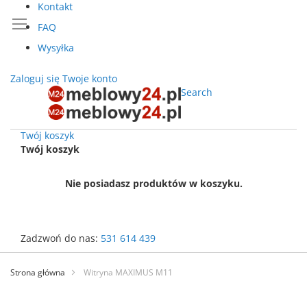
Kontakt
FAQ
Wysyłka
Zaloguj się
Twoje konto
Search
Twój koszyk
Twój koszyk
Nie posiadasz produktów w koszyku.
Zadzwoń do nas:
531 614 439
Przejdź
do
Strona główna
Witryna MAXIMUS M11
treści
Przejdź