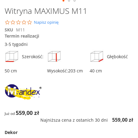
Przejdź
Witryna MAXIMUS M11
na
początek
0.0
Napisz opinię
galerii
star
SKU
M11
rating
Termin realizacji
3-5 tygodni
Szerokość:
Głębokość
50 cm
Wysokość:203 cm
40 cm
559,00 zł
Już od
559,00 zł
Najniższa cena z ostanich 30 dni
Dekor