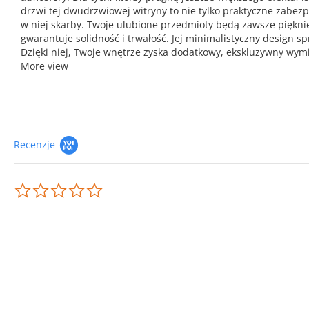
drzwi tej dwudrzwiowej witryny to nie tylko praktyczne zab
w niej skarby. Twoje ulubione przedmioty będą zawsze pięknie
gwarantuje solidność i trwałość. Jej minimalistyczny design s
Dzięki niej, Twoje wnętrze zyska dodatkowy, ekskluzywny wymi
More view
Recenzje
0.0
star
rating