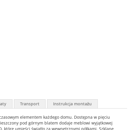
aty
Transport
Instrukcja montażu
onadczasowym elementem każdego domu. Dostępna w pięciu
 umieszczony pod górnym blatem dodaje meblowi wyjątkowej
ED, które umieści światło za wewnętrznymi półkami. Szklane