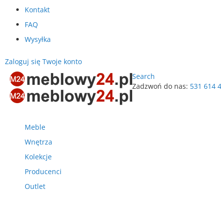
Kontakt
FAQ
Wysyłka
Zaloguj się
Twoje konto
Search
Zadzwoń do nas:
531 614 
Przejdź
do
treści
Meble
Wnętrza
Kolekcje
Producenci
Outlet