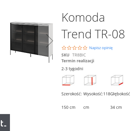
Komoda
Trend TR-08
0.0
Napisz opinię
Dodaj do koszyka
star
SKU
TR8BIC
rating
Porównaj
Termin realizacji
Komoda Trend TR-03
2-3 tygodni
1 309,00 zł
ównaj
Porównaj
Dodaj do koszyka
Szerokość:
Wysokość:118
Głębokość
150 cm
cm
34 cm