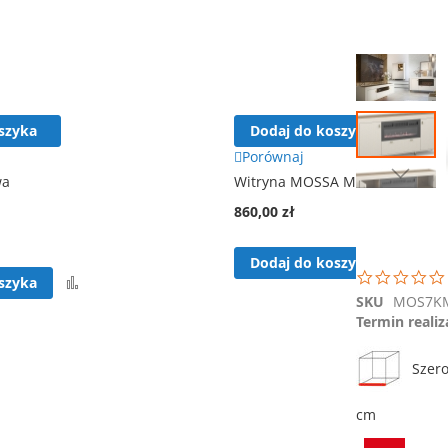
Przejdź
na
koniec
galerii
szyka
Dodaj do koszyka
Porównaj
wa
Witryna MOSSA MO3
Przejdź
860,00 zł
na
początek
galerii
Por
Dodaj do koszyka
Porównaj
szyka
SKU
MOS7K
Termin realiz
Szero
cm