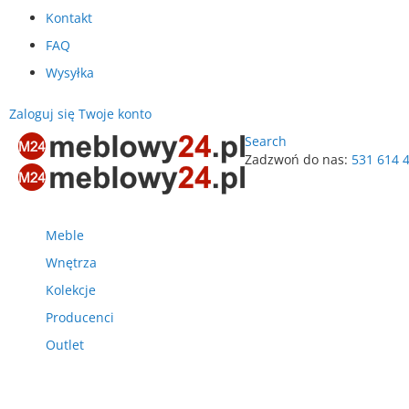
Kontakt
FAQ
Wysyłka
Zaloguj się
Twoje konto
Search
Zadzwoń do nas:
531 614 
Przejdź
do
treści
Meble
Wnętrza
Kolekcje
Producenci
Outlet