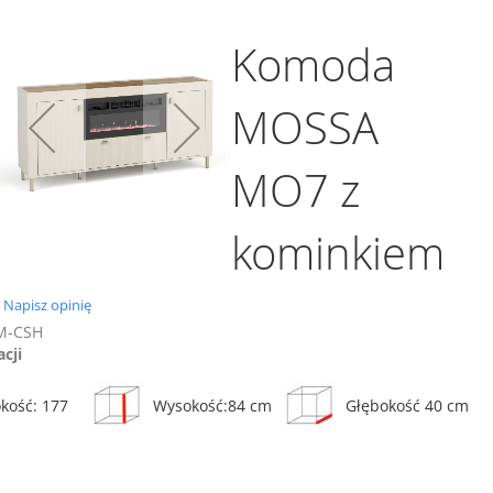
Komoda
MOSSA
Dodaj do koszyka
MO7 z
Porównaj
Regał MOSSA MO4
634,00 zł
kominkiem
ównaj
Porównaj
Dodaj do koszyka
0.0
Napisz opinię
star
M-CSH
rating
acji
kość: 177
Wysokość:84 cm
Głębokość 40 cm