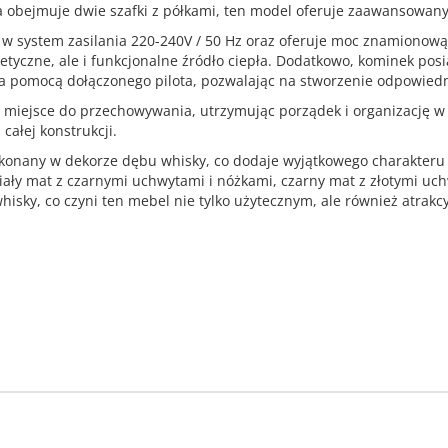
a obejmuje dwie szafki z półkami, ten model oferuje zaawansowany
 system zasilania 220-240V / 50 Hz oraz oferuje moc znamionową 
etyczne, ale i funkcjonalne źródło ciepła. Dodatkowo, kominek po
za pomocą dołączonego pilota, pozwalając na stworzenie odpowiedni
e miejsce do przechowywania, utrzymując porządek i organizację w 
całej konstrukcji.
konany w dekorze dębu whisky, co dodaje wyjątkowego charakteru
biały mat z czarnymi uchwytami i nóżkami, czarny mat z złotymi uc
 whisky, co czyni ten mebel nie tylko użytecznym, ale również at