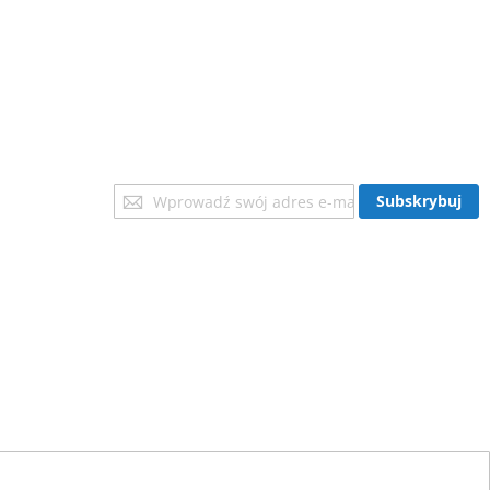
Subskrybuj
Subskrybuj
nasz
newsletter: