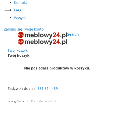
Kontakt
FAQ
Wysyłka
Zaloguj się
Twoje konto
Search
Twój koszyk
Twój koszyk
Nie posiadasz produktów w koszyku.
Zadzwoń do nas:
531 614 439
Przejdź
do
Strona główna
Komoda Luca LC9
treści
Przejdź