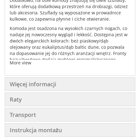
Dodatkowo, na dole komody znajdują się dwie szuflady,
które oferują dodatkową przestrzeń na drobiazgi, odzież
lub akcesoria. Szuflady są wyposażone w prowadnice
kulkowe, co zapewnia płynne i ciche otwieranie.
Komoda jest osadzona na wysokich czarnych nogach, co
nadaje jej nowoczesny wygląd i lekkość. Dostępna jest w
dwóch eleganckich kolorach: beż piaskowy/dąb
olejowany oraz eukaliptus/dąb baltic dune, co pozwala
na dopasowanie jej do różnych aranżacji wnętrz. Fronty
bezuchwytowe dodają meblowi minimalistycznego
More view
charakteru, a wykonanie z płyty laminowanej gwarantuje
trwałość i łatwość w utrzymaniu czystości.
Więcej informacji
Raty
Transport
Instrukcja montażu