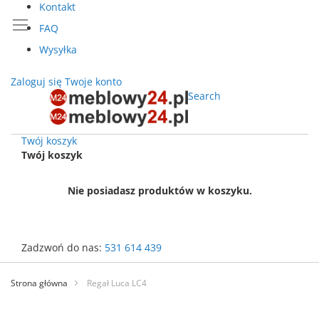
Kontakt
FAQ
Wysyłka
Zaloguj się
Twoje konto
Search
Twój koszyk
Twój koszyk
Nie posiadasz produktów w koszyku.
Zadzwoń do nas:
531 614 439
Przejdź
do
Strona główna
Regał Luca LC4
treści
Przejdź