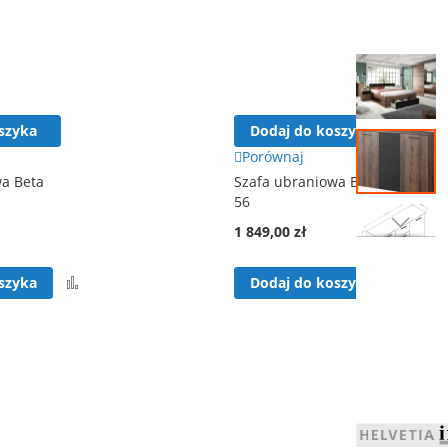
Przejdź
na
koniec
galerii
szyka
Dodaj do koszyka
Porównaj
wa Beta
Szafa ubraniowa Beta
56
1 849,00 zł
Przejdź
na
Porównaj
Por
szyka
Dodaj do koszyka
początek
galerii