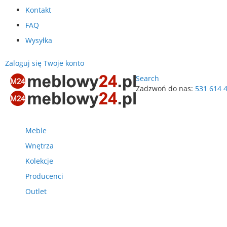
Kontakt
FAQ
Wysyłka
Zaloguj się
Twoje konto
Search
Zadzwoń do nas:
531 614 
Przejdź
do
treści
Meble
Wnętrza
Kolekcje
Producenci
Outlet