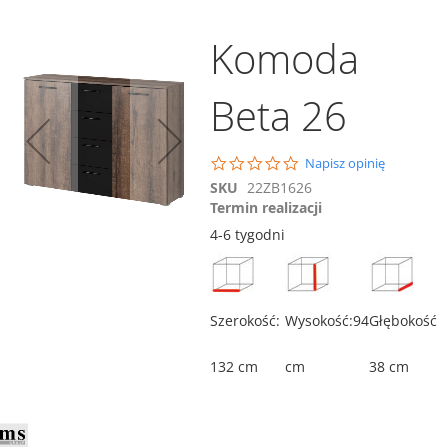
Komoda
Beta 26
Dodaj do koszyka
Porównaj
0.0
Napisz opinię
star
Szafa ubraniowa Beta
SKU
22ZB1626
rating
56
Termin realizacji
2 049,00 zł
4-6 tygodni
ównaj
Porównaj
Dodaj do koszyka
Szerokość:
Wysokość:94
Głębokość
132 cm
cm
38 cm