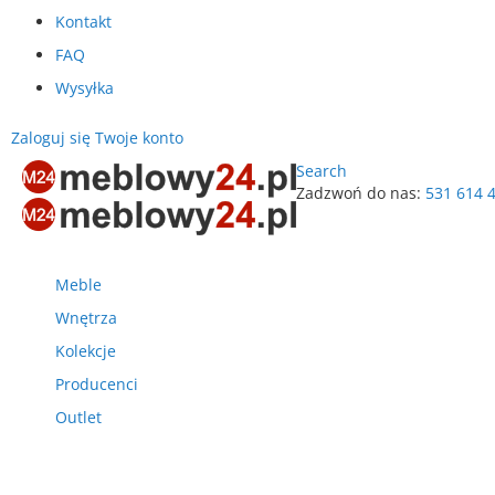
Kontakt
FAQ
Wysyłka
Zaloguj się
Twoje konto
Search
Zadzwoń do nas:
531 614 
Przejdź
do
treści
Meble
Wnętrza
Kolekcje
Producenci
Outlet