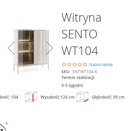
Witryna
SENTO
Dodaj do koszyka
WT104
Porównaj
Szafka rtv SENTO
RTV154
0.0
Napisz opinię
915,00 zł
star
SKU
SNTWT104-K
rating
ównaj
Termin realizacji
Porównaj
Dodaj do koszyka
3-5 tygodni
kość: 104
Wysokość:126 cm
Głębokość 39 cm