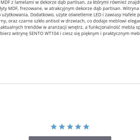
y MDF z lamelami w dekorze dąb partisan, za którymi również znajd
yty MDF, frezowane, w atrakcyjnym dekorze dąb partisan. Witryna
użytkowania. Dodatkowo, użyte oświetlenie LED i zawiasy Hafele 
y, oraz czarne szkło antisol w drzwiach, co dodaje meblowi elega
 aktualnych trendów w aranżacji wnętrz, a funkcjonalność mebla s
bierz witrynę SENTO WT104 i ciesz się pięknym i praktycznym m