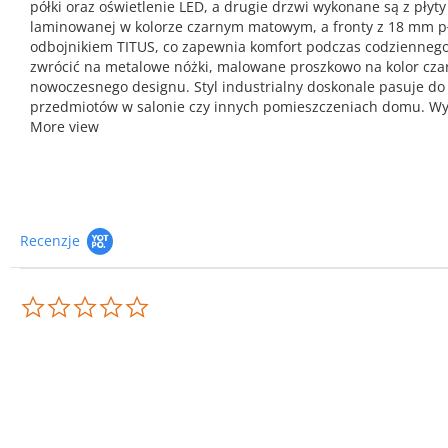
półki oraz oświetlenie LED, a drugie drzwi wykonane są z płyt
laminowanej w kolorze czarnym matowym, a fronty z 18 mm pł
odbojnikiem TITUS, co zapewnia komfort podczas codziennego 
zwrócić na metalowe nóżki, malowane proszkowo na kolor czarn
nowoczesnego designu. Styl industrialny doskonale pasuje do
przedmiotów w salonie czy innych pomieszczeniach domu. Wy
More view
Recenzje
0.0
star
rating