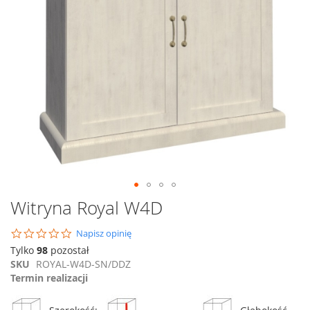
Przejdź
Witryna Royal W4D
na
początek
0.0
Napisz opinię
galerii
star
Tylko
98
pozostał
rating
SKU
ROYAL-W4D-SN/DDZ
Termin realizacji