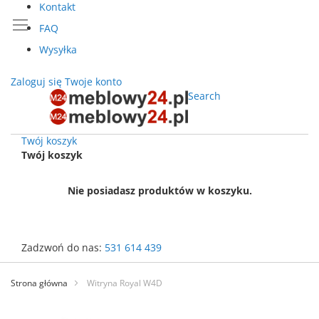
Kontakt
FAQ
Wysyłka
Zaloguj się
Twoje konto
Search
Twój koszyk
Twój koszyk
Nie posiadasz produktów w koszyku.
Zadzwoń do nas:
531 614 439
Przejdź
do
Strona główna
Witryna Royal W4D
treści
Przejdź