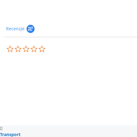
Recenzje
0.0
star
rating
Transport