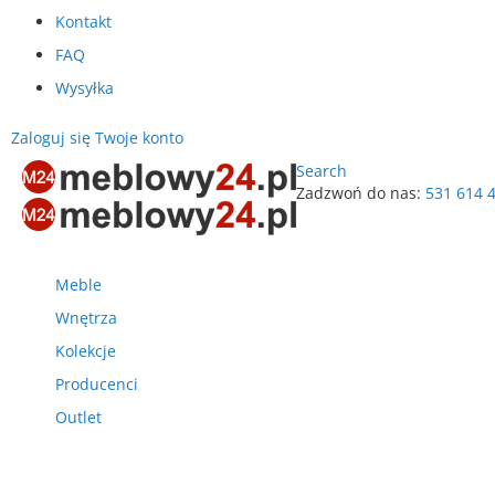
Kontakt
FAQ
Wysyłka
Zaloguj się
Twoje konto
Search
Zadzwoń do nas:
531 614 
Przejdź
do
treści
Meble
Wnętrza
Kolekcje
Producenci
Outlet