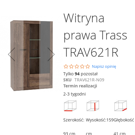
Witryna
prawa Trass
TRAV621R
Dodaj do koszyka
Dodaj do koszyka
Porównaj
0.0
Napisz opinię
star
Szafka rtv Trass
Tylko
94
pozostał
rating
TRAT121
SKU
TRAV621R-N09
Termin realizacji
629,00 zł
2-3 tygodni
ównaj
Porównaj
Dodaj do koszyka
Szerokość:
Wysokość:159
Głębokość
93 cm
cm
41 cm