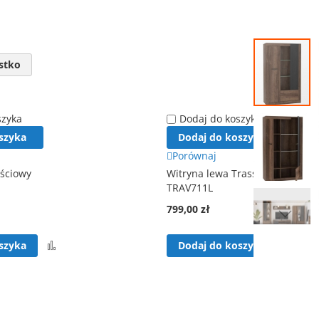
Przejdź
na
stko
koniec
galerii
szyka
Dodaj do koszyka
szyka
Dodaj do koszyka
Porównaj
ościowy
Witryna lewa Trass
TRAV711L
799,00 zł
Przejdź
Porównaj
Por
na
szyka
Dodaj do koszyka
początek
galerii