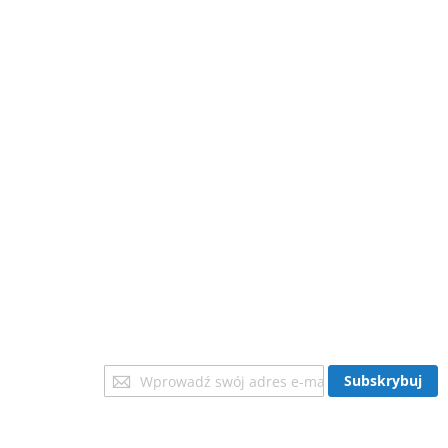
Subskrybuj
Subskrybuj
nasz
newsletter: