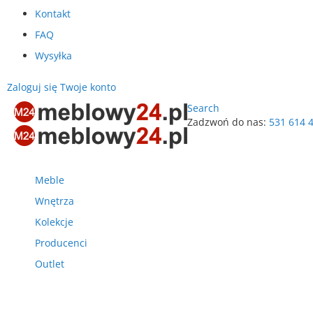
Kontakt
FAQ
Wysyłka
Zaloguj się
Twoje konto
Search
Zadzwoń do nas:
531 614 
Przejdź
do
treści
Meble
Wnętrza
Kolekcje
Producenci
Outlet