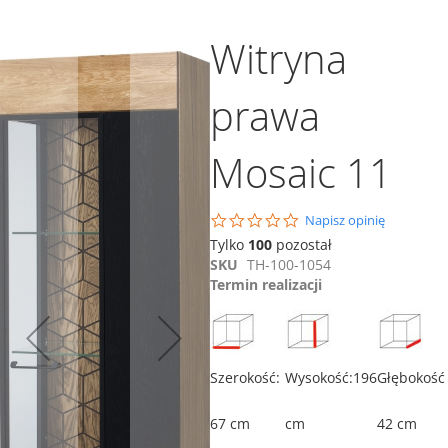
Witryna
prawa
Mosaic 11
Dodaj do koszyka
Dodaj do koszyka
Porównaj
0.0
Napisz opinię
star
Witryna Mosaic 15
Tylko
100
pozostał
rating
SKU
TH-100-1054
4 347,00 zł
Termin realizacji
ównaj
Porównaj
Dodaj do koszyka
Szerokość:
Wysokość:196
Głębokość
67 cm
cm
42 cm