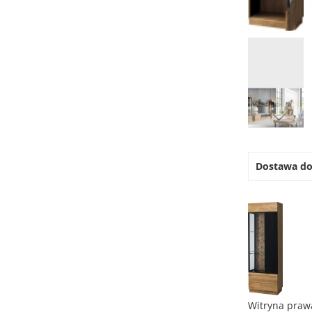
Przejdź
na
początek
Dostawa d
galerii
Witryna praw