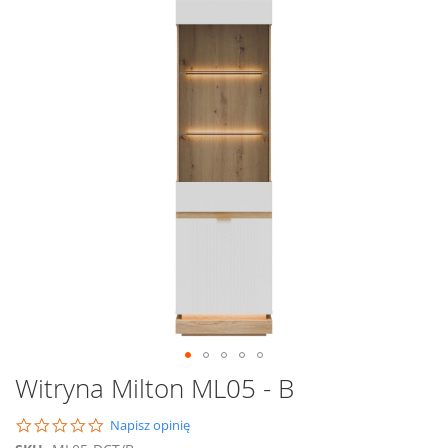
na
koniec
galerii
Przejdź
Witryna Milton ML05 - B
na
początek
0.0
Napisz opinię
galerii
star