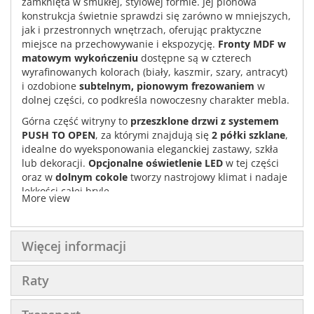
zamknięta w smukłej, stylowej formie. Jej pionowa
konstrukcja świetnie sprawdzi się zarówno w mniejszych,
jak i przestronnych wnętrzach, oferując praktyczne
miejsce na przechowywanie i ekspozycję.
Fronty MDF w
matowym wykończeniu
dostępne są w czterech
wyrafinowanych kolorach (biały, kaszmir, szary, antracyt)
i ozdobione
subtelnym, pionowym frezowaniem
w
dolnej części, co podkreśla nowoczesny charakter mebla.
Górna część witryny to
przeszklone drzwi z systemem
PUSH TO OPEN
, za którymi znajdują się
2 półki szklane
,
idealne do wyeksponowania eleganckiej zastawy, szkła
lub dekoracji.
Opcjonalne oświetlenie LED
w tej części
oraz w
dolnym cokole
tworzy nastrojowy klimat i nadaje
lekkości całej bryle.
More view
W dolnej części znajdziesz
drzwi z metalowym
uchwytem
, za którymi kryją się
dwie pojemne półki
.
Dzięki
systemowi cichego domyku zintegrowanemu z
Więcej informacji
zawiasem
, codzienne użytkowanie jest komfortowe i
bezgłośne.
Raty
Korpus mebla wykonany w dekorze
dąb cremona torro
wprowadza do wnętrza przyjemne ciepło i świetnie