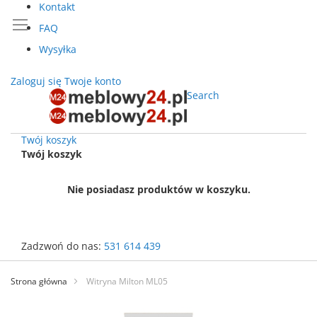
Kontakt
FAQ
Wysyłka
Zaloguj się
Twoje konto
Search
Twój koszyk
Twój koszyk
Nie posiadasz produktów w koszyku.
Zadzwoń do nas:
531 614 439
Przejdź
do
Strona główna
Witryna Milton ML05
treści
Przejdź