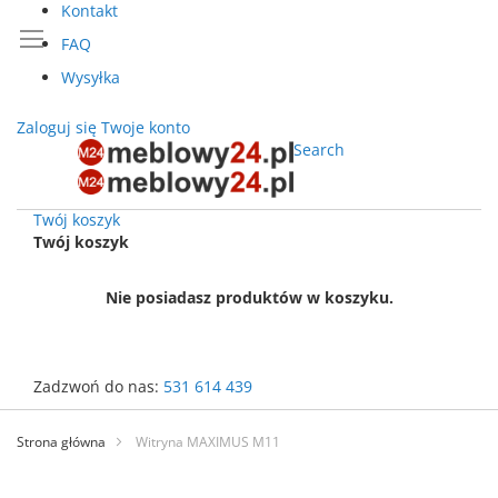
Kontakt
FAQ
Wysyłka
Zaloguj się
Twoje konto
Search
Twój koszyk
Twój koszyk
Nie posiadasz produktów w koszyku.
Zadzwoń do nas:
531 614 439
Przejdź
do
Strona główna
Witryna MAXIMUS M11
treści
Przejdź