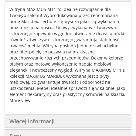
Witryna MAXIMUS M11 to idealne rozwiązanie dla
Twojego salonu! Wyprodukowana przez renomowaną
firmę Maridex, cechuje się wysoką jakością wykonania
oraz funkcjonalnością. Uchwyt wykonany z tworzywa
sztucznego zapewnia wygodne otwieranie drzwi, a nóżki
również z tworzywa sztucznego gwarantują stabilność i
trwałość mebla. Witryna posiada jedne drzwi uchylne
oraz pięć półek, co pozwala na praktyczne
przechowywanie różnych przedmiotów. Dekor w kolorze
białym oraz matowe wykończenie nadają meblowi
elegancki i nowoczesny wygląd. Witryna MAXIMUS M11 z
kolekcji MAXIMUS MARIDEX wykonana jest z płyty
meblowej, co gwarantuje trwałość i odporność na
uszkodzenia. Mebel idealnie sprawdzi się w salonie, jako
element dekoracyjny oraz praktyczny schowek na książki,
płyty czy inne drobiazgi. Wymiary witryny to: szerokość
More view
50 cm, wysokość 203 cm oraz głębokość 40 cm. Dzięki
temu mebel nie zajmuje dużo miejsca, a jednocześnie
oferuje dużą pojemność. Zamów już dziś i ciesz się
Więcej informacji
pięknym i funkcjonalnym meblem w swoim salonie!