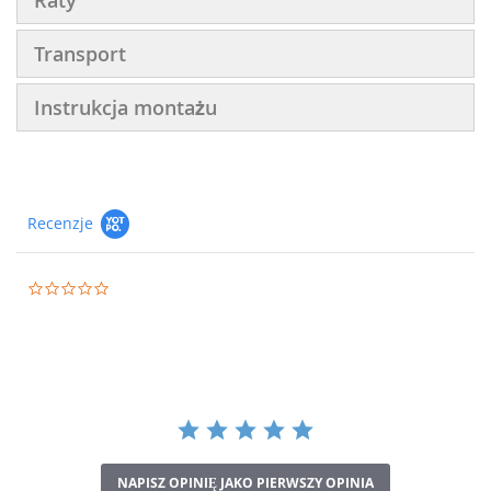
Raty
Transport
Instrukcja montażu
Recenzje
0.0
star
rating
NAPISZ OPINIĘ JAKO PIERWSZY OPINIA