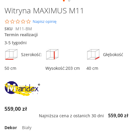
Przejdź
Witryna MAXIMUS M11
na
początek
0.0
Napisz opinię
galerii
star
SKU
M11-BM
rating
Termin realizacji
3-5 tygodni
Szerokość:
Głębokość
50 cm
Wysokość:203 cm
40 cm
559,00 zł
559,00 zł
Najniższa cena z ostanich 30 dni
Dekor
Biały