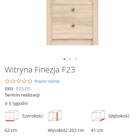
Przejdź
Witryna Finezja F23
na
początek
0.0
Napisz opinię
galerii
star
SKU
F23-DS
rating
Termin realizacji
3-5 tygodni
Szerokość:
Głębokość
62 cm
Wysokość:202 cm
41 cm