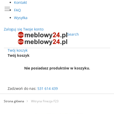
Kontakt
FAQ
Wysyłka
Zaloguj się
Twoje konto
Search
Twój koszyk
Twój koszyk
Nie posiadasz produktów w koszyku.
Zadzwoń do nas:
531 614 439
Przejdź
do
Strona główna
Witryna Finezja F23
treści
Przejdź