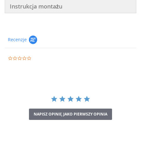
nada charakteru Twojej przestrzeni.
Instrukcja montażu
Recenzje
0.0
star
rating
NAPISZ OPINIĘ JAKO PIERWSZY OPINIA