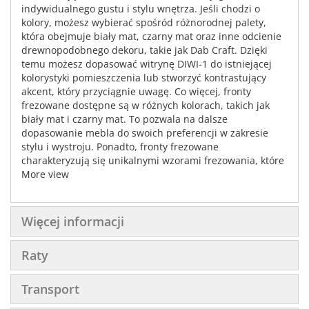
indywidualnego gustu i stylu wnętrza. Jeśli chodzi o
kolory, możesz wybierać spośród różnorodnej palety,
która obejmuje biały mat, czarny mat oraz inne odcienie
drewnopodobnego dekoru, takie jak Dab Craft. Dzięki
temu możesz dopasować witrynę DIWI-1 do istniejącej
kolorystyki pomieszczenia lub stworzyć kontrastujący
akcent, który przyciągnie uwagę. Co więcej, fronty
frezowane dostępne są w różnych kolorach, takich jak
biały mat i czarny mat. To pozwala na dalsze
dopasowanie mebla do swoich preferencji w zakresie
stylu i wystroju. Ponadto, fronty frezowane
charakteryzują się unikalnymi wzorami frezowania, które
nadają witrynie DIWI-1 niepowtarzalny wygląd. Masz do
More view
wyboru aż 6 różnych wzorów frezowania, dzięki czemu
możesz wybrać ten, który najlepiej odpowiada Twojemu
gustowi i estetyce. Dzięki bogatej gamie kolorów i wzorów
Więcej informacji
frezowania, witryna jednodrzwiowa Diverse DIWI-1
umożliwia stworzenie mebla, który jest nie tylko
Raty
praktyczny i funkcjonalny, ale także estetycznie
dopasowany do Twojego wnętrza. Niezależnie od
preferencji kolorystycznych czy stylu, z pewnością
Transport
znajdziesz kombinację, która spełni Twoje oczekiwania i