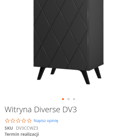
Przejdź
Witryna Diverse DV3
na
początek
0.0
Napisz opinię
galerii
star
SKU
DV3CCWZ3
rating
Termin realizacji