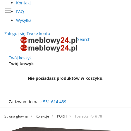
Kontakt
FAQ
Wysyłka
Zaloguj się
Twoje konto
Search
Twój koszyk
Twój koszyk
Nie posiadasz produktów w koszyku.
Zadzwoń do nas:
531 614 439
Przejdź
do
Strona główna
Kolekcje
PORTI
Toaletka Porti 78
treści
Przejdź