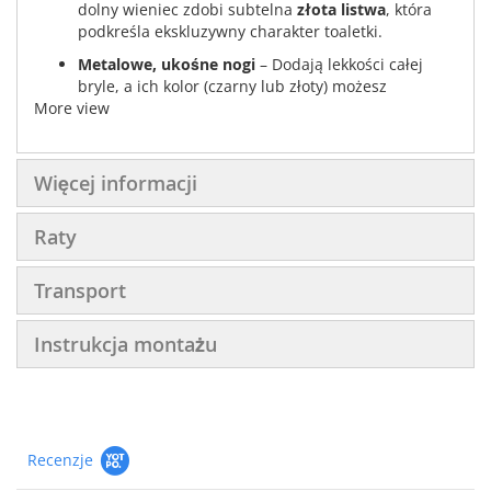
dolny wieniec zdobi subtelna
złota listwa
, która
podkreśla ekskluzywny charakter toaletki.
Metalowe, ukośne nogi
– Dodają lekkości całej
bryle, a ich kolor (czarny lub złoty) możesz
More view
dopasować do własnej aranżacji.
Trzy warianty kolorystyczne
– Korpus i fronty
toaletki dostępne są w
czerni
,
bieli
lub
beżu
, co
Więcej informacji
umożliwia stworzenie spójnego wnętrza z
pozostałymi meblami z kolekcji ORO.
Raty
Solidne materiały
– Wykonana z wytrzymałej płyty
laminowanej (16 mm) z obrzeżem ABS 0,5 mm,
dzięki czemu mebel jest odporny na uszkodzenia i
Transport
łatwy w pielęgnacji.
Instrukcja montażu
Dlaczego warto wybrać toaletkę ORO T102?
Ułatwia organizację i porządek wśród kosmetyków
czy drobnych akcesoriów.
Luksusowe detale i prosta forma pasują zarówno
Recenzje
do wnętrz w stylu glamour, jak i tych bardziej
nowoczesnych.