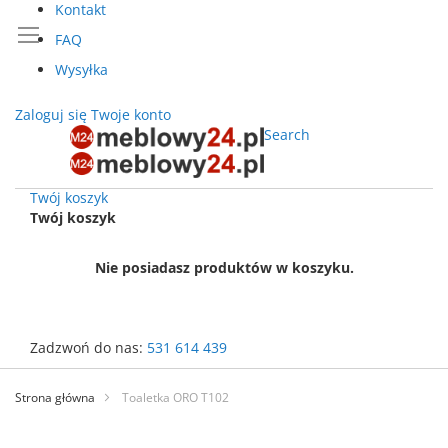
Kontakt
FAQ
Wysyłka
Zaloguj się
Twoje konto
Search
Twój koszyk
Twój koszyk
Nie posiadasz produktów w koszyku.
Zadzwoń do nas:
531 614 439
Przejdź
do
Strona główna
Toaletka ORO T102
treści
Przejdź