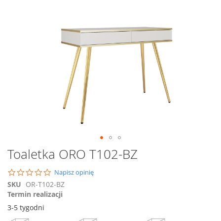
na
koniec
galerii
Przejdź
Toaletka ORO T102-BZ
na
początek
0.0
Napisz opinię
galerii
star
SKU
OR-T102-BZ
rating
Termin realizacji
3-5 tygodni