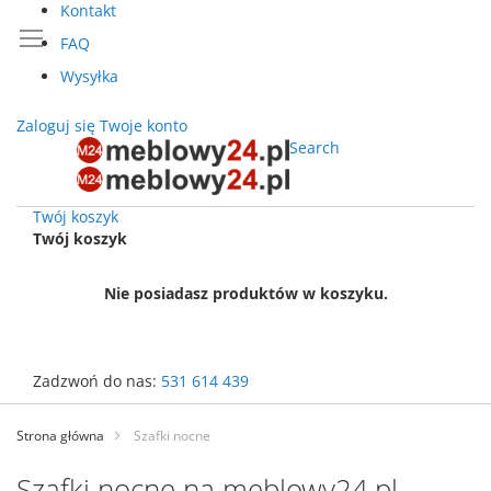
Kontakt
FAQ
Wysyłka
Zaloguj się
Twoje konto
Search
Twój koszyk
Twój koszyk
Nie posiadasz produktów w koszyku.
Zadzwoń do nas:
531 614 439
Przejdź
do
Strona główna
Szafki nocne
treści
Szafki nocne na meblowy24.pl