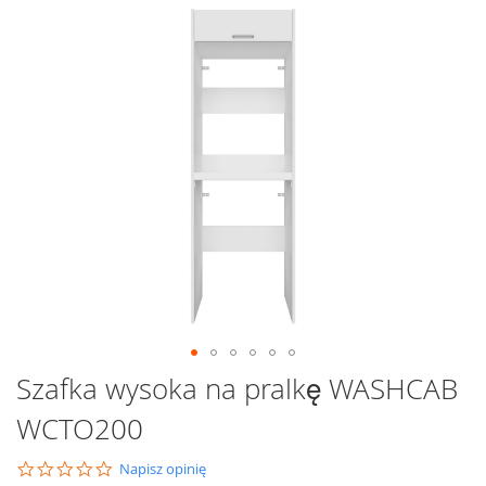
Przejdź
na
koniec
galerii
Przejdź
Szafka wysoka na pralkę WASHCAB
na
WCTO200
początek
galerii
0.0
Napisz opinię