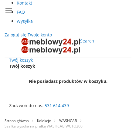
Kontakt
FAQ
Wysyłka
Zaloguj się
Twoje konto
Search
Twój koszyk
Twój koszyk
Nie posiadasz produktów w koszyku.
Zadzwoń do nas:
531 614 439
Przejdź
do
Strona główna
Kolekcje
WASHCAB
treści
Szafka wysoka na pralkę WASHCAB WCTO200