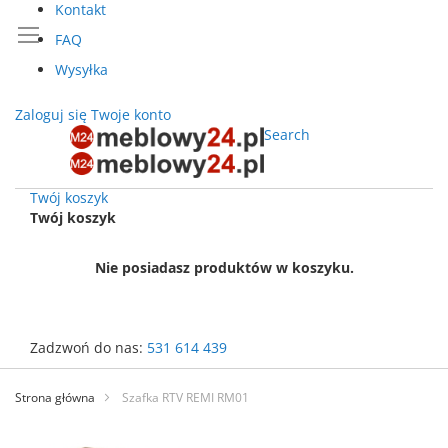
Kontakt
FAQ
Wysyłka
Zaloguj się
Twoje konto
Search
Twój koszyk
Twój koszyk
Nie posiadasz produktów w koszyku.
Zadzwoń do nas:
531 614 439
Przejdź
do
Strona główna
Szafka RTV REMI RM01
treści
Przejdź