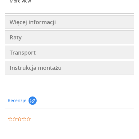
More view
Więcej informacji
Raty
Transport
Instrukcja montażu
Recenzje
0.0
star
rating