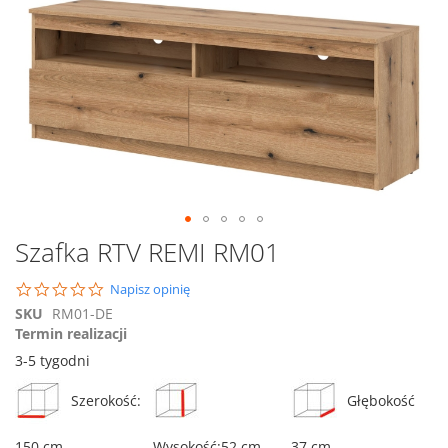
na
koniec
galerii
Przejdź
Szafka RTV REMI RM01
na
początek
0.0
Napisz opinię
galerii
star
SKU
RM01-DE
rating
Termin realizacji
3-5 tygodni
Szerokość:
Głębokość
150 cm
Wysokość:52 cm
37 cm