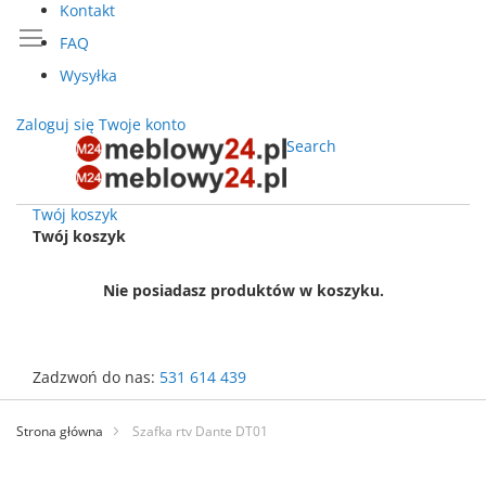
Kontakt
FAQ
Wysyłka
Zaloguj się
Twoje konto
Search
Twój koszyk
Twój koszyk
Nie posiadasz produktów w koszyku.
Zadzwoń do nas:
531 614 439
Przejdź
do
Strona główna
Szafka rtv Dante DT01
treści
Przejdź