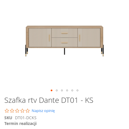
na
koniec
galerii
Przejdź
Szafka rtv Dante DT01 - KS
na
początek
0.0
Napisz opinię
galerii
star
SKU
DT01-DCKS
rating
Termin realizacji