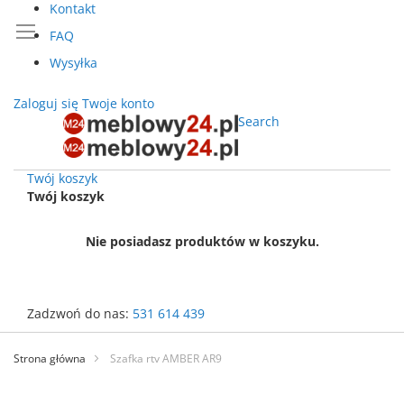
Kontakt
FAQ
Wysyłka
Zaloguj się
Twoje konto
Search
Twój koszyk
Twój koszyk
Nie posiadasz produktów w koszyku.
Zadzwoń do nas:
531 614 439
Przejdź
do
Strona główna
Szafka rtv AMBER AR9
treści
Przejdź