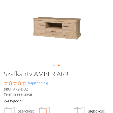
na
koniec
galerii
Przejdź
Szafka rtv AMBER AR9
na
początek
0.0
Napisz opinię
galerii
star
SKU
AR9-DDZ
rating
Termin realizacji
2-4 tygodni
Szerokość:
Głębokość