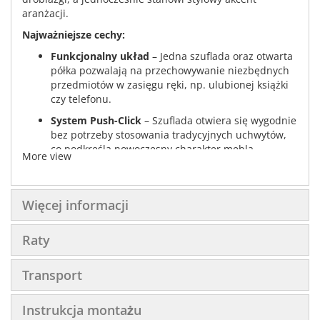
aranżacji.
Najważniejsze cechy:
Funkcjonalny układ
– Jedna szuflada oraz otwarta
półka pozwalają na przechowywanie niezbędnych
przedmiotów w zasięgu ręki, np. ulubionej książki
czy telefonu.
System Push-Click
– Szuflada otwiera się wygodnie
bez potrzeby stosowania tradycyjnych uchwytów,
co podkreśla nowoczesny charakter mebla.
More view
Eleganckie wykończenie
– Górny oraz dolny
wieniec szafki zdobi
złota listwa
, będąca znakiem
rozpoznawczym kolekcji ORO.
Więcej informacji
Metalowe nogi
– Stabilne, ukośne nogi dostępne w
kolorze czarnym lub złotym, dzięki czemu łatwo
Raty
dopasujesz mebel do pozostałych elementów
wystroju.
Transport
Trzy warianty kolorystyczne
– Korpus i front
szuflady wykonane z płyty laminowanej (16 mm) z
Instrukcja montażu
obrzeżem ABS 0,5 mm, dostępne w
czarnym
,