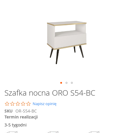
na
koniec
galerii
Przejdź
Szafka nocna ORO S54-BC
na
początek
0.0
Napisz opinię
galerii
star
SKU
OR-S54-BC
rating
Termin realizacji
3-5 tygodni