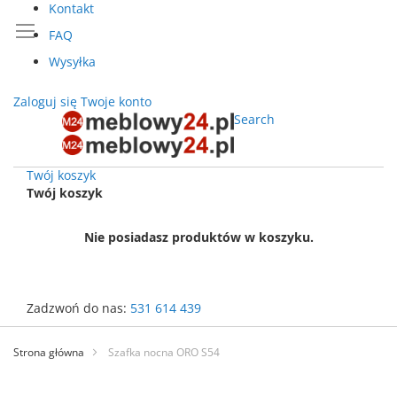
Kontakt
FAQ
Wysyłka
Zaloguj się
Twoje konto
Search
Twój koszyk
Twój koszyk
Nie posiadasz produktów w koszyku.
Zadzwoń do nas:
531 614 439
Przejdź
do
Strona główna
Szafka nocna ORO S54
treści
Przejdź