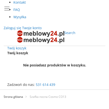
Kontakt
FAQ
Wysyłka
Zaloguj się
Twoje konto
Search
Twój koszyk
Twój koszyk
Nie posiadasz produktów w koszyku.
Zadzwoń do nas:
531 614 439
Przejdź
do
Strona główna
Szafka nocna Cosmo CO13
treści
Przejdź