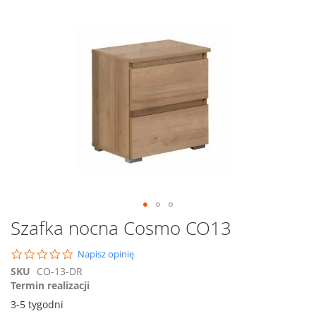
na
koniec
galerii
Przejdź
Szafka nocna Cosmo CO13
na
początek
0.0
Napisz opinię
galerii
star
SKU
CO-13-DR
rating
Termin realizacji
3-5 tygodni