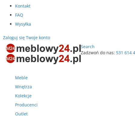
Kontakt
FAQ
Wysyłka
Zaloguj się
Twoje konto
Search
Zadzwoń do nas:
531 614 
Przejdź
do
treści
Meble
Wnętrza
Kolekcje
Producenci
Outlet