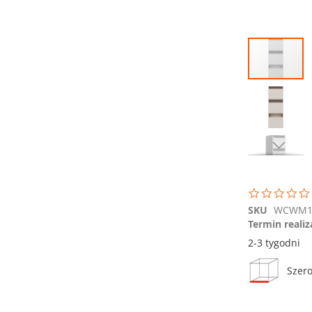
Przejdź
na
koniec
galerii
Przejdź
na
początek
galerii
SKU
WCWM1
Termin realiz
2-3 tygodni
Szer