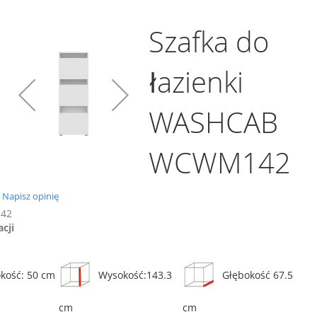
Szafka do
łazienki
WASHCAB
WCWM142
0.0
Napisz opinię
star
42
rating
acji
okość: 50 cm
Wysokość:143.3
Głębokość 67.5
cm
cm