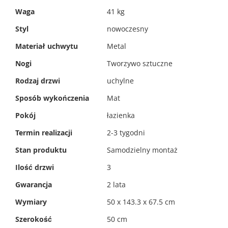
Więcej
Waga
41 kg
informacji
Styl
nowoczesny
Materiał uchwytu
Metal
Nogi
Tworzywo sztuczne
Rodzaj drzwi
uchylne
Sposób wykończenia
Mat
Pokój
łazienka
Termin realizacji
2-3 tygodni
Stan produktu
Samodzielny montaż
Ilość drzwi
3
Gwarancja
2 lata
Wymiary
50 x 143.3 x 67.5 cm
Szerokość
50 cm