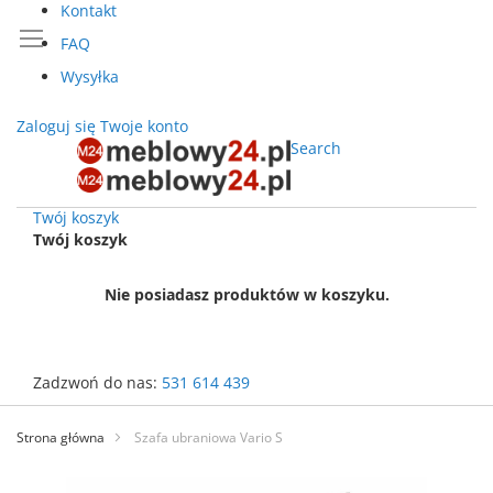
Kontakt
FAQ
Wysyłka
Zaloguj się
Twoje konto
Search
Twój koszyk
Twój koszyk
Nie posiadasz produktów w koszyku.
Zadzwoń do nas:
531 614 439
Przejdź
do
Strona główna
Szafa ubraniowa Vario S
treści
Przejdź