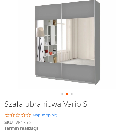
na
koniec
galerii
Przejdź
Szafa ubraniowa Vario S
na
początek
0.0
Napisz opinię
galerii
star
SKU
VR175-S
rating
Termin realizacji