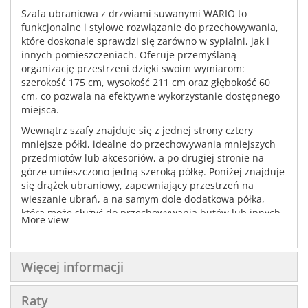
Szafa ubraniowa z drzwiami suwanymi WARIO to
funkcjonalne i stylowe rozwiązanie do przechowywania,
które doskonale sprawdzi się zarówno w sypialni, jak i
innych pomieszczeniach. Oferuje przemyślaną
organizację przestrzeni dzięki swoim wymiarom:
szerokość 175 cm, wysokość 211 cm oraz głębokość 60
cm, co pozwala na efektywne wykorzystanie dostępnego
miejsca.
Wewnątrz szafy znajduje się z jednej strony cztery
mniejsze półki, idealne do przechowywania mniejszych
przedmiotów lub akcesoriów, a po drugiej stronie na
górze umieszczono jedną szeroką półkę. Poniżej znajduje
się drążek ubraniowy, zapewniający przestrzeń na
wieszanie ubrań, a na samym dole dodatkowa półka,
która może służyć do przechowywania butów lub innych
More view
większych przedmiotów.
Szafa WARIO wyróżnia się dużym lustrem na drzwiach,
co nie tylko jest praktycznym rozwiązaniem, ale także
Więcej informacji
optycznie powiększa przestrzeń i dodaje wnętrzu
elegancji. Jest to idealny wybór dla osób ceniących sobie
Raty
połączenie funkcjonalności z nowoczesnym designem.