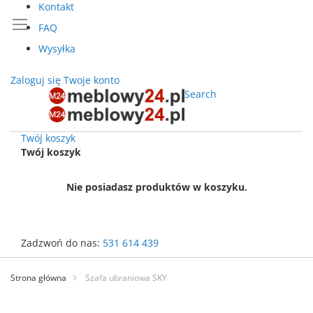
Kontakt
FAQ
Wysyłka
Zaloguj się
Twoje konto
Search
Twój koszyk
Twój koszyk
Nie posiadasz produktów w koszyku.
Zadzwoń do nas:
531 614 439
Przejdź
do
Strona główna
Szafa ubraniowa SKY
treści
Przejdź