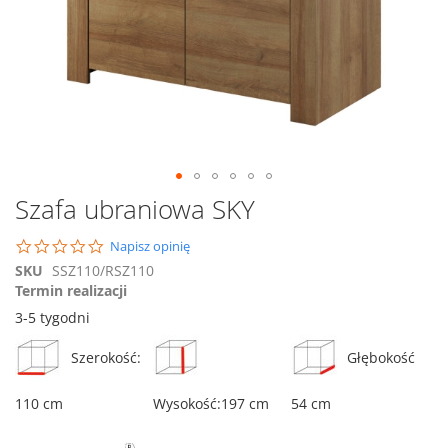
Przejdź
Szafa ubraniowa SKY
na
początek
0.0
Napisz opinię
galerii
star
SKU
SSZ110/RSZ110
rating
Termin realizacji
3-5 tygodni
Szerokość:
Głębokość
110 cm
Wysokość:197 cm
54 cm