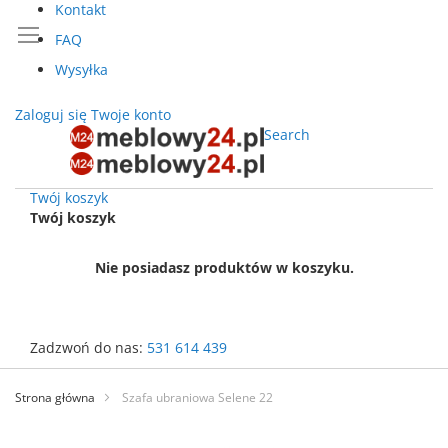
Kontakt
FAQ
Wysyłka
Zaloguj się
Twoje konto
Search
Twój koszyk
Twój koszyk
Nie posiadasz produktów w koszyku.
Zadzwoń do nas:
531 614 439
Przejdź
do
Strona główna
Szafa ubraniowa Selene 22
treści
Przejdź