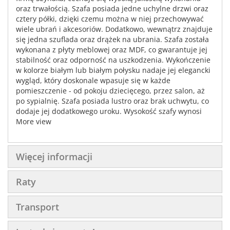
oraz trwałością. Szafa posiada jedne uchylne drzwi oraz
cztery półki, dzięki czemu można w niej przechowywać
wiele ubrań i akcesoriów. Dodatkowo, wewnątrz znajduje
się jedna szuflada oraz drążek na ubrania. Szafa została
wykonana z płyty meblowej oraz MDF, co gwarantuje jej
stabilność oraz odporność na uszkodzenia. Wykończenie
w kolorze białym lub białym połysku nadaje jej elegancki
wygląd, który doskonale wpasuje się w każde
pomieszczenie - od pokoju dziecięcego, przez salon, aż
po sypialnię. Szafa posiada lustro oraz brak uchwytu, co
dodaje jej dodatkowego uroku. Wysokość szafy wynosi
198 cm, szerokość 60 cm, a głębokość 40 cm. To idealna
More view
propozycja dla osób, które cenią sobie funkcjonalność
oraz estetykę.
Więcej informacji
Raty
Transport