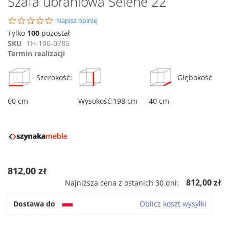
Szafa ubraniowa Selene 22
na
początek
0.0
Napisz opinię
galerii
star
Tylko
100
pozostał
rating
SKU
TH-100-0785
Termin realizacji
Szerokość:
Głębokość
60 cm
Wysokość:198 cm
40 cm
812,00 zł
812,00 zł
Najniższa cena z ostanich 30 dni:
Dostawa do
Oblicz koszt wysyłki