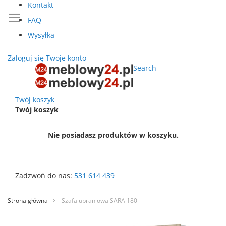
Kontakt
FAQ
Wysyłka
Zaloguj się
Twoje konto
Search
Twój koszyk
Twój koszyk
Nie posiadasz produktów w koszyku.
Zadzwoń do nas:
531 614 439
Przejdź
do
Strona główna
Szafa ubraniowa SARA 180
treści
Przejdź