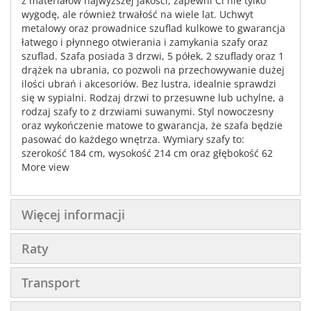
z materiałów najwyższej jakości, zapewni Ci nie tylko
wygodę, ale również trwałość na wiele lat. Uchwyt
metalowy oraz prowadnice szuflad kulkowe to gwarancja
łatwego i płynnego otwierania i zamykania szafy oraz
szuflad. Szafa posiada 3 drzwi, 5 półek, 2 szuflady oraz 1
drążek na ubrania, co pozwoli na przechowywanie dużej
ilości ubrań i akcesoriów. Bez lustra, idealnie sprawdzi
się w sypialni. Rodzaj drzwi to przesuwne lub uchylne, a
rodzaj szafy to z drzwiami suwanymi. Styl nowoczesny
oraz wykończenie matowe to gwarancja, że szafa będzie
pasować do każdego wnętrza. Wymiary szafy to:
szerokość 184 cm, wysokość 214 cm oraz głębokość 62
cm. Zamów już dziś i ciesz się piękną i funkcjonalną szafą
More view
ubraniową!
Więcej informacji
Raty
Transport