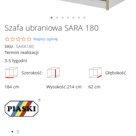
Przejdź
Szafa ubraniowa SARA 180
na
początek
0.0
Napisz opinię
galerii
star
SKU
SARA180
rating
Termin realizacji
3-5 tygodni
Szerokość:
Głębokość
184 cm
Wysokość:214 cm
62 cm