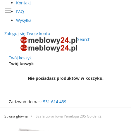
Kontakt
FAQ
Wysyłka
Zaloguj się
Twoje konto
Search
Twój koszyk
Twój koszyk
Nie posiadasz produktów w koszyku.
Zadzwoń do nas:
531 614 439
Przejdź
do
Strona główna
Szafa ubraniowa Penelopa 205 Golden 2
treści
Przejdź