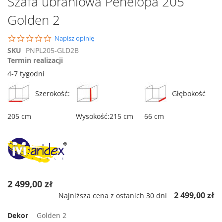
Szafa ubraniowa Penelopa 205
na
Golden 2
początek
galerii
0.0
Napisz opinię
star
SKU
PNPL205-GLD2B
rating
Termin realizacji
4-7 tygodni
Szerokość:
Głębokość
205 cm
Wysokość:215 cm
66 cm
2 499,00 zł
2 499,00 zł
Najniższa cena z ostanich 30 dni
Dekor
Golden 2