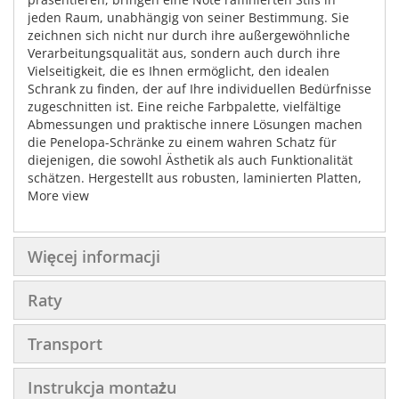
jeden Raum, unabhängig von seiner Bestimmung. Sie
zeichnen sich nicht nur durch ihre außergewöhnliche
Verarbeitungsqualität aus, sondern auch durch ihre
Vielseitigkeit, die es Ihnen ermöglicht, den idealen
Schrank zu finden, der auf Ihre individuellen Bedürfnisse
zugeschnitten ist. Eine reiche Farbpalette, vielfältige
Abmessungen und praktische innere Lösungen machen
die Penelopa-Schränke zu einem wahren Schatz für
diejenigen, die sowohl Ästhetik als auch Funktionalität
schätzen. Hergestellt aus robusten, laminierten Platten,
mit besonderem Augenmerk auf den Schutz der Kanten
More view
mit ABS-Kanten, sind diese Schränke so konzipiert, dass
sie den Herausforderungen des täglichen Gebrauchs
standhalten. Die Stärke der Korpusse beträgt solide 22
Więcej informacji
mm und die Fronten 16 mm, was ihre Stabilität und
Langlebigkeit unterstreicht. Der Hauptattraktion dieser
Raty
Schränke sind zweifellos die Grafiken, die ihnen einen
einzigartigen Charakter verleihen. Sie werden auf Folie
gedruckt, dann laminiert und sorgfältig auf die Front
Transport
geklebt, was ein wahrhaft künstlerisches Werk schafft.
Aluminiumseitenprofile und Kunststofffüße setzen den
Instrukcja montażu
finalen Akzent auf diese eleganten Schränke. Die