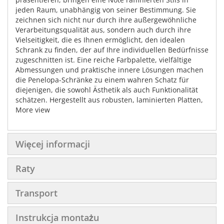
jeden Raum, unabhängig von seiner Bestimmung. Sie
zeichnen sich nicht nur durch ihre außergewöhnliche
Verarbeitungsqualität aus, sondern auch durch ihre
Vielseitigkeit, die es Ihnen ermöglicht, den idealen
Schrank zu finden, der auf Ihre individuellen Bedürfnisse
zugeschnitten ist. Eine reiche Farbpalette, vielfältige
Abmessungen und praktische innere Lösungen machen
die Penelopa-Schränke zu einem wahren Schatz für
diejenigen, die sowohl Ästhetik als auch Funktionalität
schätzen. Hergestellt aus robusten, laminierten Platten,
mit besonderem Augenmerk auf den Schutz der Kanten
More view
mit ABS-Kanten, sind diese Schränke so konzipiert, dass
sie den Herausforderungen des täglichen Gebrauchs
standhalten. Die Stärke der Korpusse beträgt solide 22
Więcej informacji
mm und die Fronten 16 mm, was ihre Stabilität und
Langlebigkeit unterstreicht. Der Hauptattraktion dieser
Raty
Schränke sind zweifellos die Grafiken, die ihnen einen
einzigartigen Charakter verleihen. Sie werden auf Folie
gedruckt, dann laminiert und sorgfältig auf die Front
Transport
geklebt, was ein wahrhaft künstlerisches Werk schafft.
Aluminiumseitenprofile und Kunststofffüße setzen den
Instrukcja montażu
finalen Akzent auf diese eleganten Schränke. Die