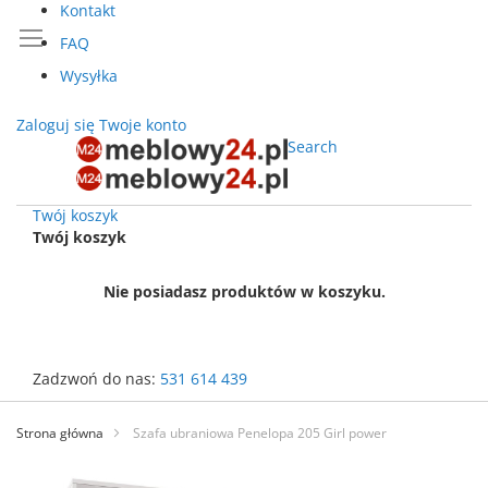
Kontakt
FAQ
Wysyłka
Zaloguj się
Twoje konto
Search
Twój koszyk
Twój koszyk
Nie posiadasz produktów w koszyku.
Zadzwoń do nas:
531 614 439
Przejdź
do
Strona główna
Szafa ubraniowa Penelopa 205 Girl power
treści
Przejdź