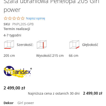
Szafa ubraniowa Penelopa 205 Girl
na
power
początek
galerii
0.0
Napisz opinię
star
SKU
PNPL205-GPB
rating
Termin realizacji
4-7 tygodni
Szerokość:
Głębokość
205 cm
Wysokość:215 cm
66 cm
2 499,00 zł
2 499,00 zł
Najniższa cena z ostanich 30 dni
Dekor
Girl power