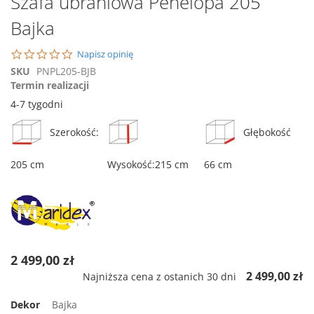
Szafa ubraniowa Penelopa 205
na
Bajka
początek
galerii
0.0
Napisz opinię
star
SKU
PNPL205-BJB
rating
Termin realizacji
4-7 tygodni
Szerokość:
Głębokość
205 cm
Wysokość:215 cm
66 cm
2 499,00 zł
2 499,00 zł
Najniższa cena z ostanich 30 dni
Dekor
Bajka