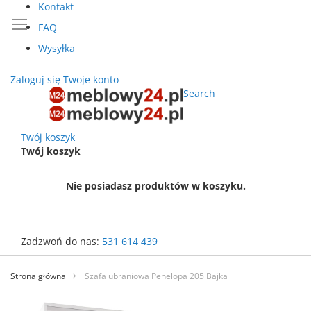
Kontakt
FAQ
Wysyłka
Zaloguj się
Twoje konto
Search
Twój koszyk
Twój koszyk
Nie posiadasz produktów w koszyku.
Zadzwoń do nas:
531 614 439
Przejdź
do
Strona główna
Szafa ubraniowa Penelopa 205 Bajka
treści
Przejdź