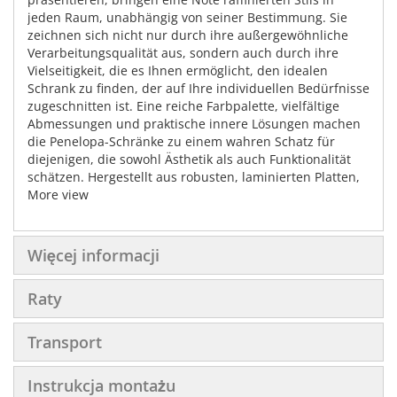
jeden Raum, unabhängig von seiner Bestimmung. Sie
zeichnen sich nicht nur durch ihre außergewöhnliche
Verarbeitungsqualität aus, sondern auch durch ihre
Vielseitigkeit, die es Ihnen ermöglicht, den idealen
Schrank zu finden, der auf Ihre individuellen Bedürfnisse
zugeschnitten ist. Eine reiche Farbpalette, vielfältige
Abmessungen und praktische innere Lösungen machen
die Penelopa-Schränke zu einem wahren Schatz für
diejenigen, die sowohl Ästhetik als auch Funktionalität
schätzen. Hergestellt aus robusten, laminierten Platten,
mit besonderem Augenmerk auf den Schutz der Kanten
More view
mit ABS-Kanten, sind diese Schränke so konzipiert, dass
sie den Herausforderungen des täglichen Gebrauchs
standhalten. Die Stärke der Korpusse beträgt solide 22
Więcej informacji
mm und die Fronten 16 mm, was ihre Stabilität und
Langlebigkeit unterstreicht. Der Hauptattraktion dieser
Raty
Schränke sind zweifellos die Grafiken, die ihnen einen
einzigartigen Charakter verleihen. Sie werden auf Folie
gedruckt, dann laminiert und sorgfältig auf die Front
Transport
geklebt, was ein wahrhaft künstlerisches Werk schafft.
Aluminiumseitenprofile und Kunststofffüße setzen den
Instrukcja montażu
finalen Akzent auf diese eleganten Schränke. Die