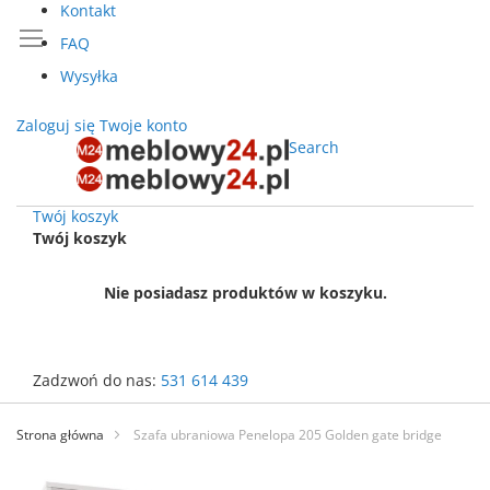
Kontakt
FAQ
Wysyłka
Zaloguj się
Twoje konto
Search
Twój koszyk
Twój koszyk
Nie posiadasz produktów w koszyku.
Zadzwoń do nas:
531 614 439
Przejdź
do
Strona główna
Szafa ubraniowa Penelopa 205 Golden gate bridge
treści
Przejdź