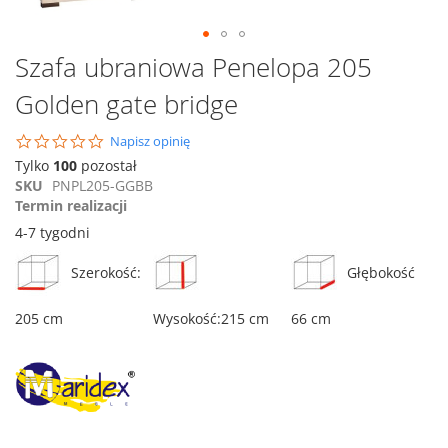
Przejdź
Szafa ubraniowa Penelopa 205
na
Golden gate bridge
początek
galerii
0.0
Napisz opinię
star
Tylko
100
pozostał
rating
SKU
PNPL205-GGBB
Termin realizacji
4-7 tygodni
Szerokość:
Głębokość
205 cm
Wysokość:215 cm
66 cm