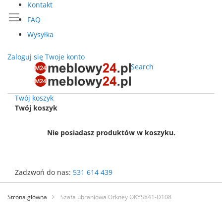
Kontakt
FAQ
Wysyłka
Zaloguj się
Twoje konto
Search
Twój koszyk
Twój koszyk
Nie posiadasz produktów w koszyku.
Zadzwoń do nas:
531 614 439
Przejdź
do
Strona główna
Szafa ubraniowa Orkney OKYS841-D108
treści
Przejdź