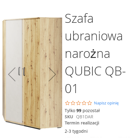
Szafa
ubraniowa
narożna
Dodaj do koszyka
Dodaj do koszyka
QUBIC QB-
Porównaj
Biurko QUBIC QB-08
01
739,00 zł
Porównaj
Dodaj do koszyka
0.0
Napisz opinię
ównaj
star
Tylko
99
pozostał
rating
SKU
QB1DAR
Termin realizacji
2-3 tygodni