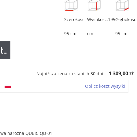
Szerokość:
Wysokość:195
Głębokość
95 cm
cm
95 cm
ł
1 309,00 zł
Najniższa cena z ostanich 30 dni:
o
Oblicz koszt wysyłki
owa narożna QUBIC QB-01