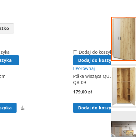
Przejdź
na
stko
koniec
galerii
szyka
Dodaj do koszyka
szyka
Dodaj do koszyka
Porównaj
 cm
Półka wisząca QUBIC
QB-09
179,00 zł
Porównaj
Por
szyka
Dodaj do koszyka
Przejdź