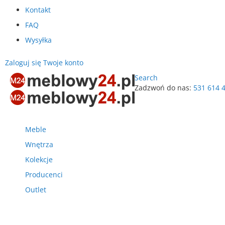
Kontakt
FAQ
Wysyłka
Zaloguj się
Twoje konto
Search
Zadzwoń do nas:
531 614 
Przejdź
do
treści
Meble
Wnętrza
Kolekcje
Producenci
Outlet