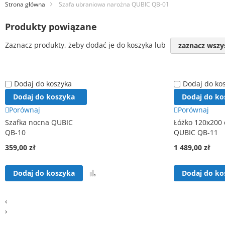
Strona główna
Szafa ubraniowa narożna QUBIC QB-01
Produkty powiązane
Zaznacz produkty, żeby dodać je do koszyka lub
zaznacz wszy
Dodaj do koszyka
Dodaj do ko
Dodaj do koszyka
Dodaj do ko
Porównaj
Porównaj
Szafka nocna QUBIC
Łóżko 120x200
QB-10
QUBIC QB-11
359,00 zł
1 489,00 zł
Porównaj
Dodaj do koszyka
Dodaj do ko
‹
›