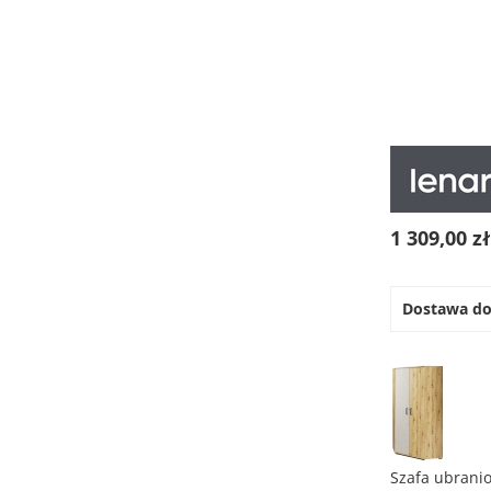
na
początek
galerii
1 309,00 z
Dostawa d
Szafa ubrani