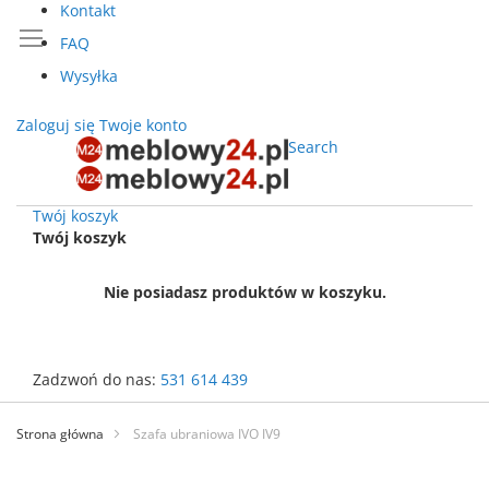
Kontakt
FAQ
Wysyłka
Zaloguj się
Twoje konto
Search
Twój koszyk
Twój koszyk
Nie posiadasz produktów w koszyku.
Zadzwoń do nas:
531 614 439
Przejdź
do
Strona główna
Szafa ubraniowa IVO IV9
treści
Przejdź