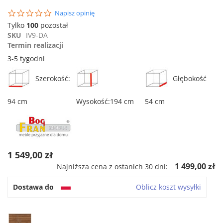
początek
0.0
Napisz opinię
galerii
star
Tylko
100
pozostał
rating
SKU
IV9-DA
Termin realizacji
3-5 tygodni
Szerokość:
Głębokość
94 cm
Wysokość:194 cm
54 cm
1 549,00 zł
1 499,00 zł
Najniższa cena z ostanich 30 dni:
Dostawa do
Oblicz koszt wysyłki