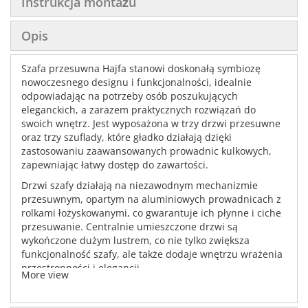
Instrukcja montażu
Opis
Szafa przesuwna Hajfa stanowi doskonałą symbiozę
nowoczesnego designu i funkcjonalności, idealnie
odpowiadając na potrzeby osób poszukujących
eleganckich, a zarazem praktycznych rozwiązań do
swoich wnętrz. Jest wyposażona w trzy drzwi przesuwne
oraz trzy szuflady, które gładko działają dzięki
zastosowaniu zaawansowanych prowadnic kulkowych,
zapewniając łatwy dostęp do zawartości.
Drzwi szafy działają na niezawodnym mechanizmie
przesuwnym, opartym na aluminiowych prowadnicach z
rolkami łożyskowanymi, co gwarantuje ich płynne i ciche
przesuwanie. Centralnie umieszczone drzwi są
wykończone dużym lustrem, co nie tylko zwiększa
funkcjonalność szafy, ale także dodaje wnętrzu wrażenia
przestronności i elegancji.
More view
Wnętrze szafy zostało zaprojektowane z myślą o
maksymalnej organizacji przestrzeni, oferując część z