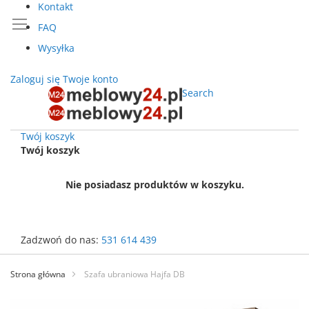
Kontakt
FAQ
Wysyłka
Zaloguj się
Twoje konto
Search
Twój koszyk
Twój koszyk
Nie posiadasz produktów w koszyku.
Zadzwoń do nas:
531 614 439
Przejdź
do
Strona główna
Szafa ubraniowa Hajfa DB
treści
Przejdź