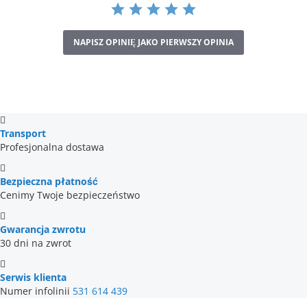
Szafa przesuwna Hajfa to nie tylko niezwykle praktyczny
element wyposażenia domu, ale również wyrafinowany
dodatek, który dzięki swojej estetyce i funkcjonalności
NAPISZ OPINIĘ JAKO PIERWSZY OPINIA
staje się centralnym punktem każdego wnętrza,
zapewniając komfortowe i bezproblemowe użytkowanie
na lata.
Transport
Profesjonalna dostawa
Bezpieczna płatność
Cenimy Twoje bezpieczeństwo
Gwarancja zwrotu
30 dni na zwrot
Serwis klienta
Numer infolinii
531 614 439