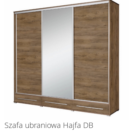
na
koniec
galerii
Przejdź
Szafa ubraniowa Hajfa DB
na