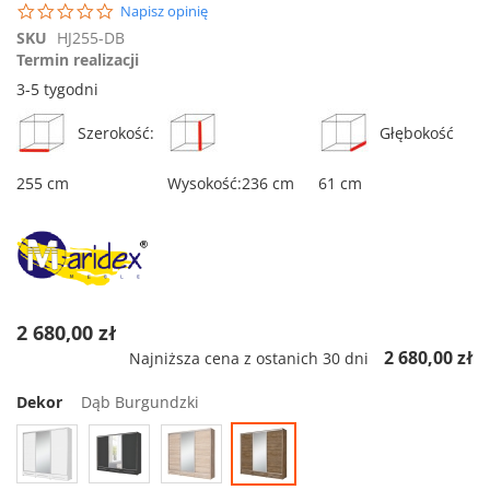
początek
0.0
Napisz opinię
galerii
star
SKU
HJ255-DB
rating
Termin realizacji
3-5 tygodni
Szerokość:
Głębokość
255 cm
Wysokość:236 cm
61 cm
2 680,00 zł
2 680,00 zł
Najniższa cena z ostanich 30 dni
Dekor
Dąb Burgundzki