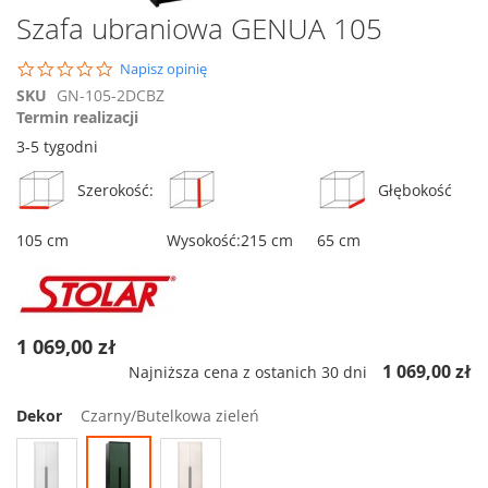
Przejdź
Szafa ubraniowa GENUA 105
na
początek
0.0
Napisz opinię
galerii
star
SKU
GN-105-2DCBZ
rating
Termin realizacji
3-5 tygodni
Szerokość:
Głębokość
105 cm
Wysokość:215 cm
65 cm
1 069,00 zł
1 069,00 zł
Najniższa cena z ostanich 30 dni
Dekor
Czarny/Butelkowa zieleń