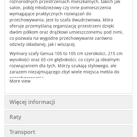
różnorodnych przestrzeniach mieszkalnych, takich jak
salon, pokój młodzieżowy czy inne pomieszczenia
wymagające praktycznych rozwiązań do
przechowywania. Jest to szafa dwudrzwiowa, która
oferuje przemyślaną organizację przestrzeni dzięki
dwóm półkom oraz drążkowi umieszczonemu pod nimi,
co pozwala na wygodne przechowywanie zarówno
odzieży składanej, jak i wiszącej.
Wymiary szafy Genua 105 to 105 cm szerokości, 215 cm
wysokości oraz 65 cm głębokości, co czyni ją idealnym
rozwiązaniem dla tych, którzy szukają stylowego, ale
zarazem niezajmującego zbyt wiele miejsca mebla do
przechowywania.
More view
Szafa dostępna jest w dwóch atrakcyjnych wariantach
kolorystycznych, które łatwo wpasują się w różne
aranżacje wnętrz:
Więcej informacji
- Czarny z frontem w kolorze butelkowej zieleni, co
stanowi odważne i nowoczesne połączenie, przyciągające
Raty
wzrok i dodające charakteru każdemu pomieszczeniu,
- Beż piaskowy, który oferuje bardziej stonowaną i
uniwersalną opcję, doskonale komponującą się z
Transport
ciepłymi i jasnymi aranżacjami.