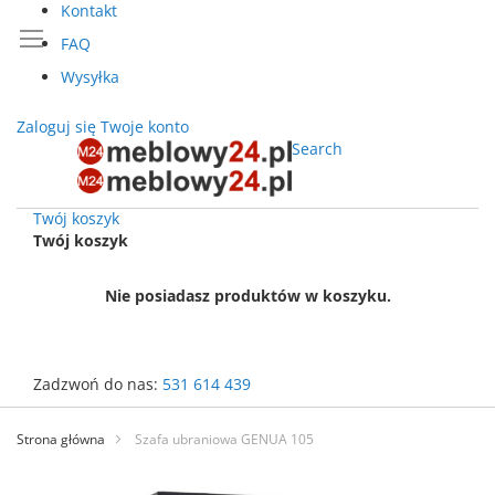
Kontakt
FAQ
Wysyłka
Zaloguj się
Twoje konto
Search
Twój koszyk
Twój koszyk
Nie posiadasz produktów w koszyku.
Zadzwoń do nas:
531 614 439
Przejdź
do
Strona główna
Szafa ubraniowa GENUA 105
treści
Przejdź