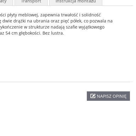
aty
Transport
Instrukcja montażu
ości płyty meblowej, zapewnia trwałość i solidność
 dwie drążki na ubrania oraz pięć półek, co pozwala na
ykończenie w strukturze nadają szafie wyjątkowego
az 54 cm głębokości. Bez lustra.
NAPISZ OPINIĘ