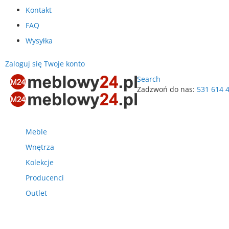
Kontakt
FAQ
Wysyłka
Zaloguj się
Twoje konto
Search
Zadzwoń do nas:
531 614 
Przejdź
do
treści
Meble
Wnętrza
Kolekcje
Producenci
Outlet