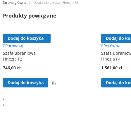
Strona główna
Szafa ubraniowa Finezja F3
Produkty powiązane
Dodaj do koszyka
Dodaj do ko
Porównaj
Porównaj
Szafa ubraniowa
Szafa ubranio
Finezja F2
Finezja F4
746,00 zł
1 561,00 zł
Porównaj
Dodaj do koszyka
Dodaj do ko
‹
›