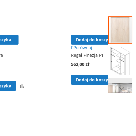
Przejdź
na
koniec
galerii
szyka
Dodaj do koszyka
Porównaj
wa
Regał Finezja F1
562,00 zł
Por
Dodaj do koszyka
Porównaj
szyka
Przejdź
na
początek
galerii