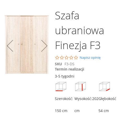
Szafa
ubraniowa
Dodaj do koszyka
Finezja F3
Porównaj
Regał Finezja F8
702,00 zł
0.0
Napisz opinię
star
SKU
F3-DS
rating
ównaj
Porównaj
Dodaj do koszyka
Termin realizacji
3-5 tygodni
Szerokość:
Wysokość:202
Głębokość
150 cm
cm
54 cm