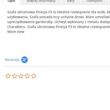
Opis
Więcej informacji
Raty
Transport
Szafa ubraniowa Finezja F3 to idealne rozwiązanie dla osób, kt
użytkowania. Szafa posiada trzy uchylne drzwi, które umożliw
uporządkowanie garderoby. Uchwyt wykonany z metalu dodaje 
charakteru. Szafa ubraniowa Finezja F3 to idealne rozwiązanie 
More view
Recenzje
0.0
star
rating