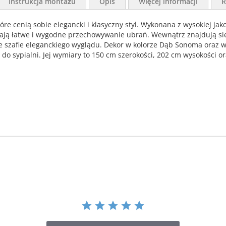
Instrukcja montażu
Opis
Więcej informacji
R
óre cenią sobie elegancki i klasyczny styl. Wykonana z wysokiej jak
iają łatwe i wygodne przechowywanie ubrań. Wewnątrz znajdują się
szafie eleganckiego wyglądu. Dekor w kolorze Dąb Sonoma oraz w
do sypialni. Jej wymiary to 150 cm szerokości, 202 cm wysokości or