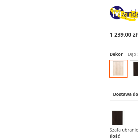
1 239,00 z
Dekor
Dąb
Dostawa d
Szafa ubranio
Ilość