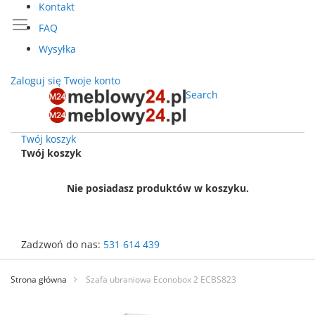
Kontakt
FAQ
Wysyłka
Zaloguj się
Twoje konto
Search
Twój koszyk
Twój koszyk
Nie posiadasz produktów w koszyku.
Zadzwoń do nas:
531 614 439
Przejdź
do
Strona główna
Szafa ubraniowa Econobox 2 ECBS823
treści
Przejdź