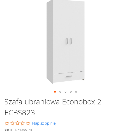
na
koniec
galerii
Przejdź
Szafa ubraniowa Econobox 2
na
ECBS823
początek
galerii
0.0
Napisz opinię
star
SKU
ECBS823