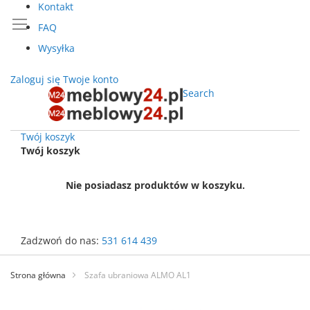
Kontakt
FAQ
Wysyłka
Zaloguj się
Twoje konto
Search
Twój koszyk
Twój koszyk
Nie posiadasz produktów w koszyku.
Zadzwoń do nas:
531 614 439
Przejdź
do
Strona główna
Szafa ubraniowa ALMO AL1
treści
Przejdź