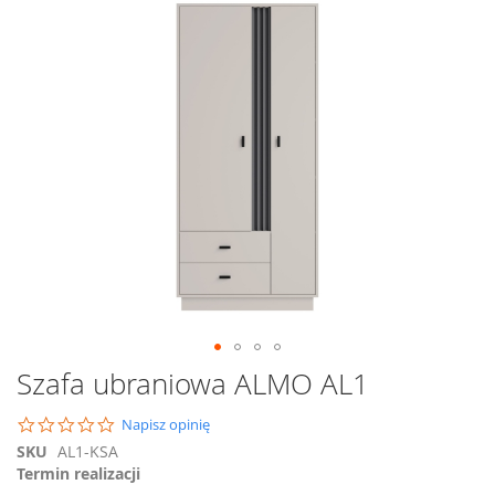
na
koniec
galerii
Przejdź
Szafa ubraniowa ALMO AL1
na
początek
0.0
Napisz opinię
galerii
star
SKU
AL1-KSA
rating
Termin realizacji