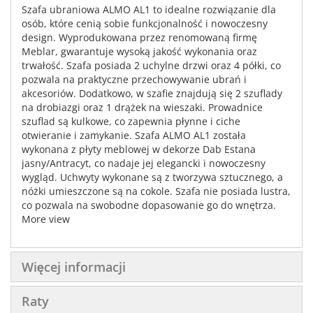
Szafa ubraniowa ALMO AL1 to idealne rozwiązanie dla
osób, które cenią sobie funkcjonalność i nowoczesny
design. Wyprodukowana przez renomowaną firmę
Meblar, gwarantuje wysoką jakość wykonania oraz
trwałość. Szafa posiada 2 uchylne drzwi oraz 4 półki, co
pozwala na praktyczne przechowywanie ubrań i
akcesoriów. Dodatkowo, w szafie znajdują się 2 szuflady
na drobiazgi oraz 1 drążek na wieszaki. Prowadnice
szuflad są kulkowe, co zapewnia płynne i ciche
otwieranie i zamykanie. Szafa ALMO AL1 została
wykonana z płyty meblowej w dekorze Dab Estana
jasny/Antracyt, co nadaje jej elegancki i nowoczesny
wygląd. Uchwyty wykonane są z tworzywa sztucznego, a
nóżki umieszczone są na cokole. Szafa nie posiada lustra,
co pozwala na swobodne dopasowanie go do wnętrza.
Szafa ALMO AL1 to idealne rozwiązanie do salonu, a jej
More view
wymiary to: szerokość 90 cm, wysokość 195 cm, głębokość
60 cm. Wykończenie szafy to matowa struktura, co nadaje
jej elegancki i nowoczesny wygląd.
Więcej informacji
Raty