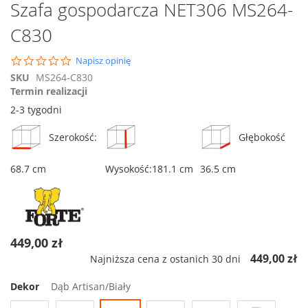
Przejdź
Szafa gospodarcza NET306 MS264-
na
C830
początek
galerii
0.0
Napisz opinię
star
SKU
MS264-C830
rating
Termin realizacji
2-3 tygodni
Szerokość:
Głębokość
68.7 cm
Wysokość:181.1 cm
36.5 cm
449,00 zł
449,00 zł
Najniższa cena z ostanich 30 dni
Dekor
Dąb Artisan/Biały