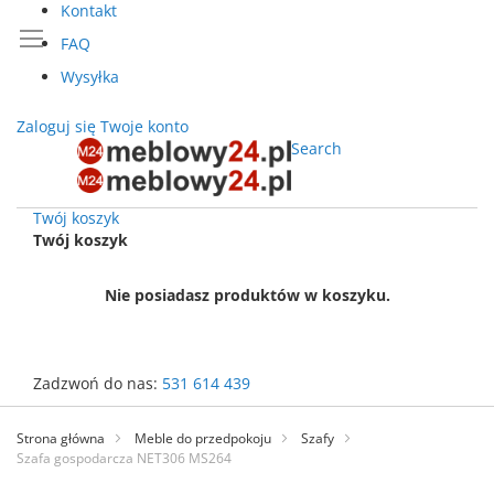
Kontakt
FAQ
Wysyłka
Zaloguj się
Twoje konto
Search
Twój koszyk
Twój koszyk
Nie posiadasz produktów w koszyku.
Zadzwoń do nas:
531 614 439
Przejdź
do
Strona główna
Meble do przedpokoju
Szafy
treści
Szafa gospodarcza NET306 MS264