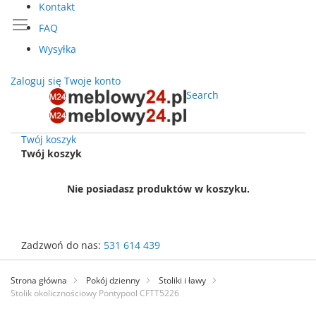
Kontakt
FAQ
Wysyłka
Zaloguj się
Twoje konto
Search
Twój koszyk
Twój koszyk
Nie posiadasz produktów w koszyku.
Zadzwoń do nas:
531 614 439
Przejdź
do
Strona główna
Pokój dzienny
Stoliki i ławy
treści
Stolik okolicznościowy Pontypool CFTT5226