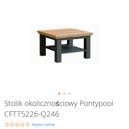
Przejdź
na
koniec
galerii
Przejdź
Stolik okolicznościowy Pontypool
na
CFTT5226-Q246
początek
galerii
0.0
Napisz opinię